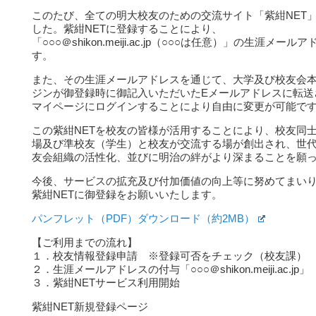
このたび、全ての明大校友のための交流サイト「紫紺NET
した。紫紺NETに登録することにより、
「○○○＠shikon.meiji.ac.jp（○○○は任意）」の生涯メ
す。
また、その生涯メールアドレスを通じて、大学及び校友会
ジンが御登録時に御記入いただいたEメールアドレスに転送
マイページにログインすることにより自由に変更が可能で
この紫紺NETを校友の皆様が活用することにより、校友同
場及び準校友（学生）と校友が交流する場が創出され、世
友会組織の活性化、並びに明治の絆がより深まることを願
今後、サービスの拡充及び付加価値の向上等に努めてまい
紫紺NETに御登録をお願いいたします。
パンフレット（PDF）ダウンロード（約2MB）
【ご利用までの流れ】
１．校友情報登録申請 ※登録可否をチェック（校友課）
２．生涯メールアドレスの付与「○○○＠shikon.meiji.ac.jp」
３．紫紺NETサービス利用開始
紫紺NET新規登録ページ