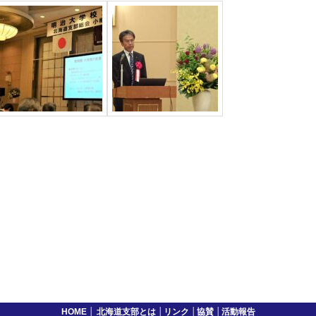
HOME
│
北海道支部とは
│
リンク
│
協賛
│
活動報告