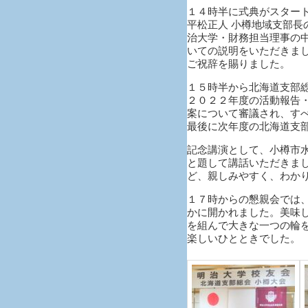
１４時半に式典がスター
平松正人 小樽地域支部長
治大学・財務担当理事の
いての説明をいただきま
ご祝辞を賜りました。
１５時半から北海道支部
２０２２年度の活動報告
案について審議され、す
最後に次年度の北海道支
記念講演として、小樽市水
と題して講話いただきま
ど、親しみやすく、わか
１７時からの懇親会では、
かに開かれました。美味
を組んで大きな一つの輪
楽しいひとときでした。