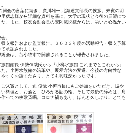
ト。
の開会の言葉に続き、廣川雄一 北海道支部長の挨拶。来賓の明
中里猛志様から詳細な資料を基に、大学の現状と今後の展望につ
した。また、校友会副会長の安岡範悦様からは、労いと心温かい
総会。
・収支報告および監査報告。２０２３年度の活動報告・収支予算
べて承認されました。
部総会は、苫小牧市で開催されることが報告されました。
族館館長 伊勢伸哉氏から『小樽水族館 これまでとこれから』
した。小樽水族館の沿革や、展示方法の変遷、今後の方向性な
りやすくお話くださり、とても興味深かったです。
ご来賓として、迫 俊哉 小樽市長にもご参加をいただき、賑や
しい料理と、お酒と、ひろがる話の輪。そして最後の締めは、肩
を作っての校歌斉唱。コロナ禍もあり、ほんと久しぶり。とても