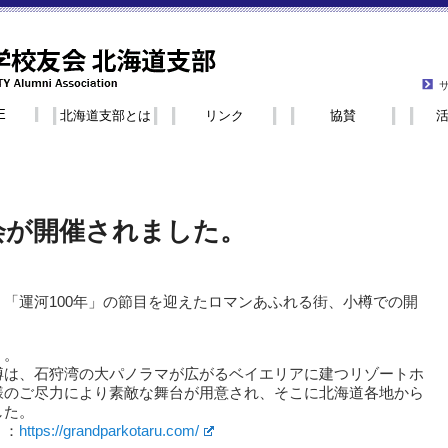
E
北海道支部とは
リンク
協賛
会が開催されました。
「運河100年」の節目を迎えたロマンあふれる街、小樽での開
）。
樽は、石狩湾の大パノラマが広がるベイエリアに建つリゾートホ
様のご尽力により素敵な舞台が用意され、そこに北海道各地から
した。
Ｐ：
https://grandparkotaru.com/