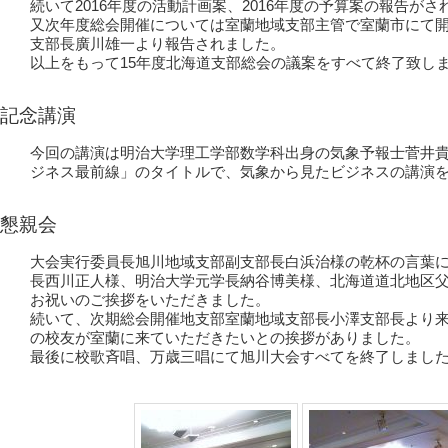
続いて2016年度の活動計画案、2016年度の予算案の報告が
又次年度総会開催については室蘭地域支部主管で室蘭市にて
支部長廣川雄一より報告されました。
以上をもって15年度北海道支部総会の議案をすべて終了致し
記念講演
今回の講演は明治大学理工学部数学科出身の気象予報士菅井
ジネス最前線」のタイトルで、気象から見たビジネスの講演
懇親会
大会実行委員長旭川地域支部副支部長白浜治様の乾杯の言葉
長西川正人様、明治大学元学長納谷博美様、北海道道北地区
お祝いのご挨拶をいただきました。
続いて、次期総会開催地支部室蘭地域支部長小澤支部長より
の校友が室蘭に来ていただきたいとの挨拶がありました。
最後に校歌斉唱、万歳三唱にて旭川大会すべてを終了しまし