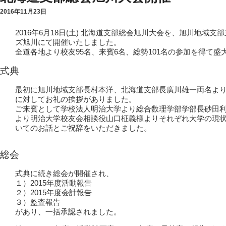
2016年11月23日
2016年6月18日(土) 北海道支部総会旭川大会を、旭川地域
ズ旭川にて開催いたしました。
全道各地より校友95名、来賓6名、総勢101名の参加を得て
式典
最初に旭川地域支部長村本洋、北海道支部長廣川雄一両名よ
に対してお礼の挨拶がありました。
ご来賓として学校法人明治大学より総合数理学部学部長砂田
より明治大学校友会相談役山口柾義様よりそれぞれ大学の現
いてのお話とご祝辞をいただきました。
総会
式典に続き総会が開催され、
１）2015年度活動報告
２）2015年度会計報告
３）監査報告
があり、一括承認されました。