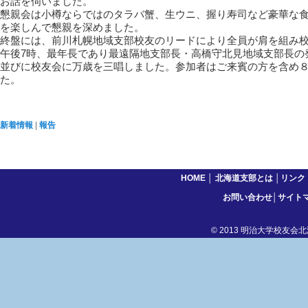
お話を伺いました。
懇親会は小樽ならではのタラバ蟹、生ウニ、握り寿司など豪華な
を楽しんで懇親を深めました。
終盤には、前川札幌地域支部校友のリードにより全員が肩を組み
午後7時、最年長であり最遠隔地支部長・高橋守北見地域支部長の
並びに校友会に万歳を三唱しました。参加者はご来賓の方を含め
た。
新着情報
|
報告
HOME
│
北海道支部とは
│
リンク
お問い合わせ
│
サイト
© 2013 明治大学校友会